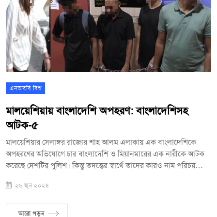
এনআরবি বিশ্ব
মালয়েশিয়ায় বাংলাদেশি অপহরণ: বাংলাদেশিসহ
আটক-৫
মালয়েশিয়ার সেলাঙ্গর রাজ্যের শাহ আলম এলাকায় এক বাংলাদেশিকে
অপহরণের অভিযোগে চার বাংলাদেশি ও মিয়ানমারের এক নারীকে আটক
করেছে দেশটির পুলিশ। কিন্তু তদন্তের স্বার্থে তাদের কারও নাম পরিচয়
প্রকাশ করেনি। তবে গ্রেপ্তার চার বাংলাদেশিদের বয়স ২৩ থেকে ৩৭ বছর
২৬ জুন ২০২৪
বলে জানা গেছে। মালয়েশিয়া পুলিশের সহকারী কমিশনার রজলাম আব
হামিদ জানিয়েছেন,শুক্রবার অপহরণের শিকার ওই বাংলাদেশির বাবা
অপহরণের বিষয়ে থানায় একটি অভিযোগ দায়ের করেন। অপহরণকারীরা ২
আরো পড়ুন