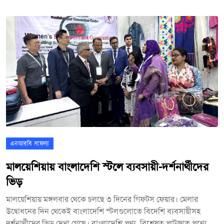
বুঝিয়ে দিয়েছে। যুক্তরাষ্ট্রের এই রণতরীর চলতি মাসে দক্ষিণ কোরিয়া ও
জাপানের সঙ্গে একটি যৌথ মহড়ায় অংশ নেওয়ার কথা রয়েছে। এর আগে
গত বছরের আগস্টে এক সম্মেলনে এই তিন দেশের নেতারা প্রতিবছর
সামরিক প্রশিক্ষণ মহড়া আয়োজনের বিষয়ে একমত হয়েছিলেন।
এনআরবি সাফল্য
মালয়েশিয়ায় বাংলাদেশি স্টলে ব্যবসায়ী-দর্শনার্থীদের
ভিড়
মালয়েশিয়ায় মঙ্গলবার থেকে চলছে ৩ দিনের গিফটস ফেয়ার। মেলার
উদ্বোধনের দিন থেকেই বাংলাদেশি স্টলগুলোতে বিদেশি ব্যবসায়ীসহ
দর্শনার্থীদের ভিড় দেখা গেছে। বাংলাদেশি পণ্য, বিশেষত পাটজাত পণ্যের