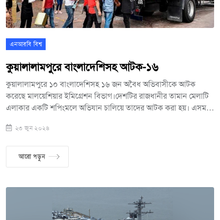
এনআরবি বিশ্ব
কুয়ালালামপুরে বাংলাদেশিসহ আটক-১৬
কুয়ালালামপুরে ১০ বাংলাদেশিসহ ১৬ জন অবৈধ অভিবাসীকে আটক
করেছে মালয়েশিয়ার ইমিগ্রেশন বিভাগ।দেশটির রাজধানীর তামান মেলাটি
এলাকার একটি শপিংমলে অভিযান চালিয়ে তাদের আটক করা হয়। এসময়
দুজন স্থানীয় নাগরিককেও আটক করে ইমিগ্রেশন বিভাগ। আটকদের মধ্যে
২৩ জুন ২০২৪
১০ জন বাংলাদেশি ছাড়াও, ইন্দোনেশিয়ার চারজন এবং ভারত ও
পাকিস্তানের দুজন নাগরিক রয়েছেন। তাদের মধ্যে স্থানীয় দুজন
নিয়োগকর্তাকেও আটক করা হয়েছে। অভিযান শেষে কুয়ালালামপুর
আরো পড়ুন
ইমিগ্রেশনের পরিচালক ওয়ান মোহাম্মদ সাউপি ওয়ান ইউসুফ
সাংবাদিকদের জানিয়েছেন, অভিযানের সময় ২৩ জন বিদেশি এবং সাতজন
স্থানীয়র কাগজপত্র যাচাই করা হয়। তাতে দেখা যায়, ওই শপিংমলের ফুড
কোর্টের প্রায় সব স্টলে অবৈধ অভিবাসীদের নিয়োগ দেওয়া হয়েছে।