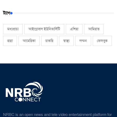
ট্যাগ
মধ্যপ্রাচ্য
আইগ্লোবাল ইউনিভার্সিটি
এশিয়া
আমিরাত
রান্না
আমেরিকা
চাকরি
স্বাস্থ্য
লন্ডন
ফেসবুক
NRBC is an open news and tele video entertainment platform for