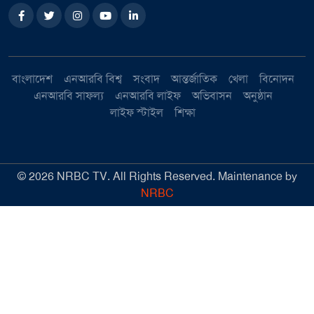
বাংলাদেশ
এনআরবি বিশ্ব
সংবাদ
আন্তর্জাতিক
খেলা
বিনোদন
এনআরবি সাফল্য
এনআরবি লাইফ
অভিবাসন
অনুষ্ঠান
লাইফ স্টাইল
শিক্ষা
©
2026
NRBC TV. All Rights Reserved. Maintenance by
NRBC