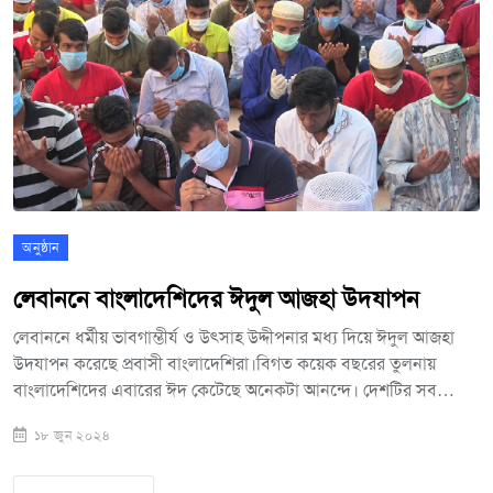
মালয়েশিয়াসহ মোট ৮টি দেশ অংশ নেয়। ফেয়ারে মোট ২৮৩টি বুথ রয়েছে।
এর মধ্যে বাংলাদেশের রয়েছে ৭টি।
অনুষ্ঠান
লেবাননে বাংলাদেশিদের ঈদুল আজহা উদযাপন
লেবাননে ধর্মীয় ভাবগাম্ভীর্য ও উৎসাহ উদ্দীপনার মধ্য দিয়ে ঈদুল আজহা
উদযাপন করেছে প্রবাসী বাংলাদেশিরা।বিগত কয়েক বছরের তুলনায়
বাংলাদেশিদের এবারের ঈদ কেটেছে অনেকটা আনন্দে। দেশটির সব
মসজিদ ও বাংলাদেশিদের আয়োজনে বিভিন্ন খোলা মাঠে জামায়াতের সাথে
১৮ জুন ২০২৪
নামাজ আদায় করে পশু কোরবানি দিয়ে ঈদের আনন্দ ভাগাভাগি করেছে
বাংলাদেশিসহ স্থানীয় বাসিন্দারা। হাইছিলুম এলাকায় স্থানীয় একটি পাথর