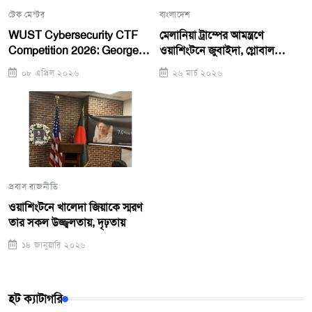
টেক মেন্টর
বাংলাদেশ
WUST Cybersecurity CTF
মেলানিয়া ট্রাম্পের আমন্ত্রণে
Competition 2026: George
ওয়াশিংটনে জুবাইদা, গ্লোবাল
Mason Team Takes First
সামিটে ভাষণ
০৮ এপ্রিল ২০২৬
২৬ মার্চ ২০২৬
Place, WUST Girls Team
Runners-Up
প্রবাস রাজনীতি
ওয়াশিংটনে খালেদা জিয়াকে স্মরণ
তার সকল উজ্জ্বলতায়, দৃঢ়তায়
১৪ জানুয়ারি ২০২৬
হট ক্যাটাগরি