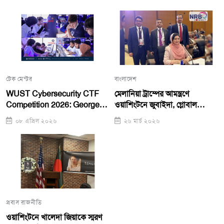
টেক মেন্টর
বাংলাদেশ
WUST Cybersecurity CTF
মেলানিয়া ট্রাম্পের আমন্ত্রণে
Competition 2026: George
ওয়াশিংটনে জুবাইদা, গ্লোবাল
Mason Team Takes First
সামিটে ভাষণ
০৮ এপ্রিল ২০২৬
২৬ মার্চ ২০২৬
Place, WUST Girls Team
Runners-Up
প্রবাস রাজনীতি
ওয়াশিংটনে খালেদা জিয়াকে স্মরণ