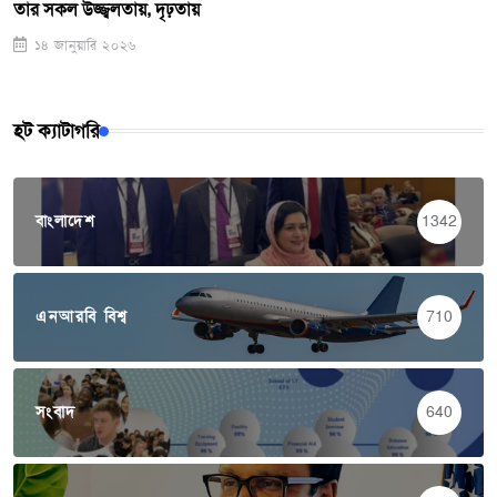
তার সকল উজ্জ্বলতায়, দৃঢ়তায়
১৪ জানুয়ারি ২০২৬
হট ক্যাটাগরি
বাংলাদেশ
1342
এনআরবি বিশ্ব
710
সংবাদ
640