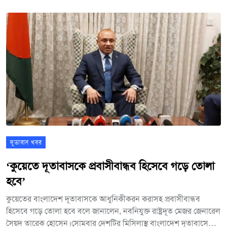
নাসির উদ্দিন। রাষ্ট্রদূত মোহাম্মদ নজরুল ইসলাম ডিবি গ্রুপে কর্মরত
বাংলাদেশী কর্মীদের সাথে কথা বলেন এবং তাদের খোঁজ খবর নেন।
দূতাবাস খবর
‘কুয়েতে দূতাবাসকে প্রবাসীবান্ধব হিসেবে গড়ে তোলা
হবে’
কুয়েতের বাংলাদেশ দূতাবাসকে আধুনিকীকরন করাসহ প্রবাসীবান্ধব
হিসেবে গড়ে তোলা হবে বলে জানালেন, নবনিযুক্ত রাষ্ট্রদূত মেজর জেনারেল
সৈয়দ তারেক হোসেন।সোমবার দেশটির মিসিলাস্থ বাংলাদেশ দূতাবাসে