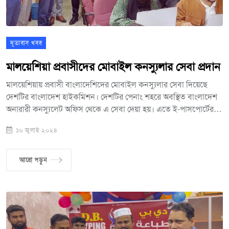
দূতাবাস খবর
মালয়েশিয়া প্রবাসীদের মোবাইল কনস্যুলার সেবা প্রদান
মালয়েশিয়ায় প্রবাসী বাংলাদেশিদের মোবাইল কনস্যুলার সেবা দিয়েছে
দেশটির বাংলাদেশ হাইকমিশন। দেশটির পেনাং শহরে অবস্থিত বাংলাদেশ
অনারারী কনস্যুলেট অফিস থেকে এ সেবা দেয়া হয়। এতে ই-পাসপোর্টের
আবেদন গ্রহণ, বায়ো-এনরোলমেন্ট সম্পন্নকরণ ও এমআরপি পাসপোর্ট
১৬ জুলাই ২০২৪
প্রদানসহ বিভিন্ন কনস্যুলার সেবাও প্রদান করা হয়। এছাড়াও অগ্রণী
রেমিটেন্স হাউস, বুকিট মারতাজাম ও পেনাং থেকেও এ সেবা নিয়েছেন
প্রবাসীরা। এসময় দেশটিতে নিযুক্ত বাংলাদেশের হাইকমিশনার মোঃ শামীম
আরো পড়ুন
আহসানের নির্দেশনায়, সেবা গ্রহীতাদের সাথে আসা শিশুদের মাতৃভাষার
প্রতি আকৃষ্ট করতে বাংলা বই উপহার দেওয়া হয়।