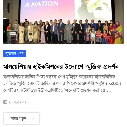
প্রতিদিন কনস্যুলেটে সরাসরি ভুক্তভোগীরা যোগাযোগ করে এবং ইমেইল
এর মাধ্যমে প্রয়োজনীয় সমাধান পেতে পারেন।
দূতাবাস খবর
মালয়েশিয়ায় হাইকমিশনের উদ্যোগে ‘মুজিব’ প্রদর্শন
মালয়েশিয়ায় জাতির পিতা বঙ্গবন্ধু শেখ মুজিবুর রহমানের জীবনভিত্তিক
চলচ্চিত্র ‘মুজিব: একটি জাতির রূপকার' সিনেমার প্রদর্শনী অনুষ্ঠিত হয়েছে।
দেশটির মাল্টিমিডিয়া ইউনিভার্সিটিতে সিনেমাটি প্রদর্শন করা হয়।
বাংলাদেশ হাইকমিশনের চলমান জনকূটনীতি কার্যক্রমের ধারাবাহিকতায়,
২৪ জুন ২০২৪
বাংলাদেশকে ইতিবাচকভাবে তুলে ধরার অংশ হিসেবে এই চলচ্চিত্র প্রদর্শনী
অনুষ্ঠিত হয়। সিনেমা দেখতে উপস্থিত ছিলেন দেশটিতে নিযুক্ত বাংলাদেশের
হাইকমিশনার মো. শামীম আহসান ও তার সহধর্মিণী পেন্ডোরা চৌধুরী,
আরো পড়ুন
মালয়েশিয়ায় নিযুক্ত ভারতীয় হাইকমিশনার বি এন রেড্ডি, মাল্টিমিডিয়া