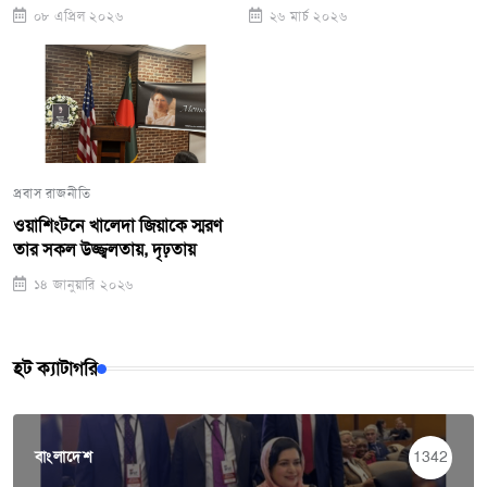
Mason Team Takes First
সামিটে ভাষণ
০৮ এপ্রিল ২০২৬
২৬ মার্চ ২০২৬
Place, WUST Girls Team
Runners-Up
প্রবাস রাজনীতি
ওয়াশিংটনে খালেদা জিয়াকে স্মরণ
তার সকল উজ্জ্বলতায়, দৃঢ়তায়
১৪ জানুয়ারি ২০২৬
হট ক্যাটাগরি
বাংলাদেশ
1342