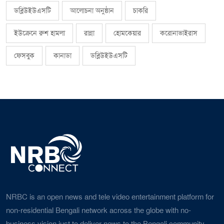
ডব্লিউইউএসটি
আলোচনা অনুষ্ঠান
চাকরি
ইউক্রেনে রুশ হামলা
রান্না
হোমকেয়ার
করোনাভাইরাস
ফেসবুক
কানাডা
ডব্লিউইউএসটি
NRBC is an open news and tele video entertainment platform for
non-residential Bengali network across the globe with no-