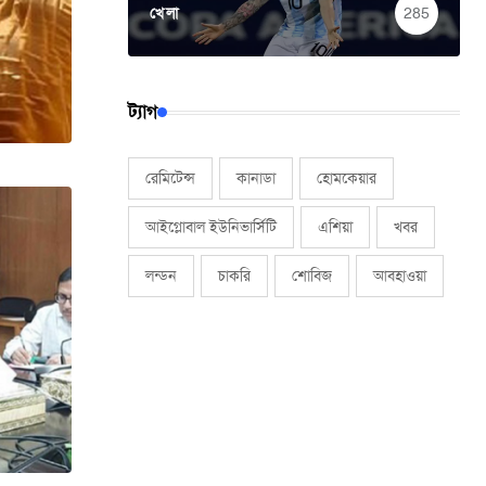
খেলা
285
ট্যাগ
রেমিটেন্স
কানাডা
হোমকেয়ার
আইগ্লোবাল ইউনিভার্সিটি
এশিয়া
খবর
লন্ডন
চাকরি
শোবিজ
আবহাওয়া