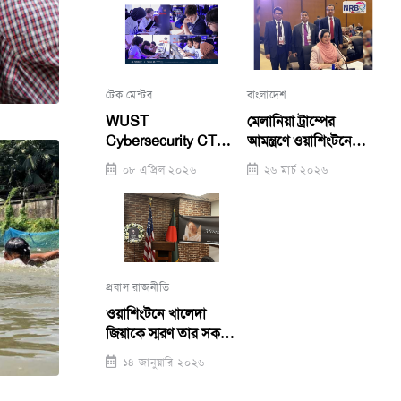
টেক মেন্টর
বাংলাদেশ
WUST
মেলানিয়া ট্রাম্পের
Cybersecurity CTF
আমন্ত্রণে ওয়াশিংটনে
Competition 2026:
জুবাইদা, গ্লোবাল সামিটে
০৮ এপ্রিল ২০২৬
২৬ মার্চ ২০২৬
George Mason
ভাষণ
Team Takes First
Place, WUST Girls
Team Runners-Up
প্রবাস রাজনীতি
ওয়াশিংটনে খালেদা
জিয়াকে স্মরণ তার সকল
উজ্জ্বলতায়, দৃঢ়তায়
১৪ জানুয়ারি ২০২৬