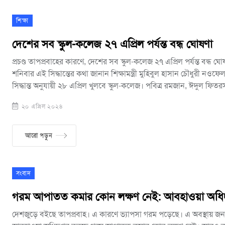
শিক্ষা
দেশের সব স্কুল-কলেজ ২৭ এপ্রিল পর্যন্ত বন্ধ ঘোষণা
প্রচণ্ড তাপপ্রবাহের কারণে, দেশের সব স্কুল-কলেজ ২৭ এপ্রিল পর্যন্ত বন্ধ
শনিবার এই সিদ্ধান্তের কথা জানান শিক্ষামন্ত্রী মুহিবুল হাসান চৌধুরী নওফেল। তিনি জানান, ন
সিদ্ধান্ত অনুযায়ী ২৮ এপ্রিল খুলবে স্কুল-কলেজ। পবিত্র রমজান, ঈদুল ফি
সমন্বয়ে টানা ২৬ দিন শিক্ষাপ্রতিষ্ঠান বন্ধ ছিলো। আগামীকাল রোববার শিক্ষা
২০ এপ্রিল ২০২৪
ছিলো। কিন্তু দেশের ওপর দিয়ে তীব্র তাপপ্রবাহ বয়ে যাচ্ছে। এর মধ্যে, গত
দেশজুড়ে হিট অ্যালার্টও জারি করে আবহাওয়া অধিদপ্তর। এ অবস্থায় শিক্ষাপ্র
দাবি উঠেছিলো। যার প্রেক্ষিততে স্কুল-কলেজ আরও এক সপ্তাহ বন্ধের নির্
আরো পড়ুন
সংবাদ
গরম আপাতত কমার কোন লক্ষণ নেই: আবহাওয়া অধিদ
দেশজুড়ে বইছে তাপপ্রবাহ। এ কারণে ভ্যাপসা গরম পড়েছে। এ অবস্থায় জনজ