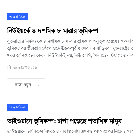
আন্তর্জাতিক
নিউইয়র্কে ৪ দশমিক ৮ মাত্রার ভূমিকম্প
যুক্তরাষ্ট্রের নিউইয়র্কে ৪ দশমিক ৮ মাত্রার ভূমিকম্প অনুভূত হয়েছে। শুক্র
ভূমিকম্পের তীব্রতায় কেঁপে ওঠে উত্তর-পূর্বাঞ্চলের সব বাড়িঘর। যুক্তরাষ্ট্রের ভ
খবর জানিয়েছে। কেবল নিউইয়র্কই নয়, নিউ জার্সি, ফিলাডেলফিয়াতেও কম
ভূমিকম্পে হতাহতের কোনও খবর পাওয়া যায়নি। তবে ভূমিকম্পের কারণে নি
০৬ এপ্রিল ২০২৪
ফিলাডেলফিয়া, বাল্টিমোর ও নেওয়ার্ক বিমানবন্দরের ফ্লাইট স্থগিত করে রাখ
জানিয়েছেন। নিউইয়র্কের গভর্নর ক্যাথি হচুল জানিয়েছেন, প্রাণহানিকর কোন
কিংবা রাজ্যে উল্লেখযোগ্য ক্ষয়ক্ষতির কোনও খবর পাওয়া যায়নি।
আরো পড়ুন
আন্তর্জাতিক
তাইওয়ানে ভূমিকম্প: চাপা পড়েছে শতাধিক মানুষ
তাইওয়ানে ভূমিকম্পে বিধ্বস্ত এলাকাগুলোয় এখনও ধ্বংসস্তূপের নিচে চা