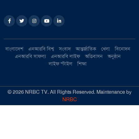
বাংলাদেশ
এনআরবি বিশ্ব
সংবাদ
আন্তর্জাতিক
খেলা
বিনোদন
এনআরবি সাফল্য
এনআরবি লাইফ
অভিবাসন
অনুষ্ঠান
লাইফ স্টাইল
শিক্ষা
©
2026
NRBC TV. All Rights Reserved. Maintenance by
NRBC