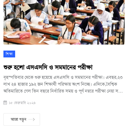
শিক্ষা
শুরু হলো এসএসসি ও সমমানের পরীক্ষা
বৃহস্পতিবার থেকে শুরু হয়েছে এসএসসি ও সমমানের পরীক্ষা। এবছর,২০
লাখ ২৪ হাজার ১৯২ জন শিক্ষার্থী পরিক্ষায় অংশ নিচ্ছে। এদিকে,বৈশ্বিক
অতিমারিতে গেল তিন বছরে নির্ধারিত সময় ও পূর্ণ নম্বরে পরীক্ষা নেয়া সম্ভব
না হলেও,এবার হচ্ছে।রাজধানীসহ সারাদেশে সকাল থেকেই একযোগে শুরু
১৫ ফেব্রুয়ারি ২০২৪
হয় এসএসসি ও সমমানের পরিক্ষা। ১১টি শিক্ষা বোর্ডের অধীনে ৩ হাজার
৭০০টি কেন্দ্রে ২৯ হাজার ৭৩৫টি শিক্ষাপ্রতিষ্ঠানে অনুষ্ঠিত হচ্ছে সবচেয়ে বড়
এই পাবলিক পরীক্ষা। এবিষয়ে নকলমুক্ত পরিবেশে পরীক্ষা অনুষ্ঠিত হচ্ছে
আরো পড়ুন
জানিয়ে শিক্ষামন্ত্রী বলেন,পাশের হার বৃদ্ধির সাথে সাথে এবার পরিক্ষার্থীর