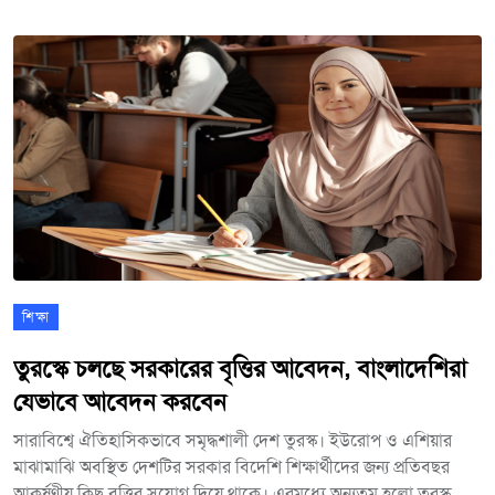
সংখ্যাও কমেছে। এদিকে ভাল ফলাফলের মাধ্যমে সন্তানরা দেশ ও মানুষের
কল্যাণে কাজ করবে এমন প্রত্যাশার কথা জানান অভিভাবকরা। অন্যান্য
বছরের তুলনায় এবার প্রশ্নপত্র সহজ হয়েছে বলে জানায় পরীক্ষার্থীরা।
শিক্ষা
তুরস্কে চলছে সরকারের বৃত্তির আবেদন, বাংলাদেশিরা
যেভাবে আবেদন করবেন
সারাবিশ্বে ঐতিহাসিকভাবে সমৃদ্ধশালী দেশ তুরস্ক। ইউরোপ ও এশিয়ার
মাঝামাঝি অবস্থিত দেশটির সরকার বিদেশি শিক্ষার্থীদের জন্য প্রতিবছর
আকর্ষণীয় কিছু বৃত্তির সুযোগ দিয়ে থাকে। এরমধ্যে অন্যতম হলো তুরস্ক