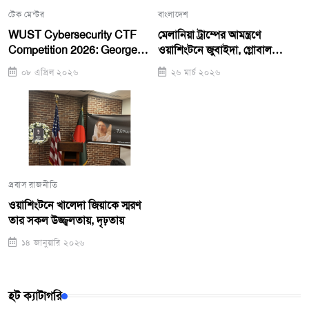
টেক মেন্টর
বাংলাদেশ
WUST Cybersecurity CTF
মেলানিয়া ট্রাম্পের আমন্ত্রণে
Competition 2026: George
ওয়াশিংটনে জুবাইদা, গ্লোবাল
Mason Team Takes First
সামিটে ভাষণ
০৮ এপ্রিল ২০২৬
২৬ মার্চ ২০২৬
Place, WUST Girls Team
Runners-Up
প্রবাস রাজনীতি
ওয়াশিংটনে খালেদা জিয়াকে স্মরণ
তার সকল উজ্জ্বলতায়, দৃঢ়তায়
১৪ জানুয়ারি ২০২৬
হট ক্যাটাগরি