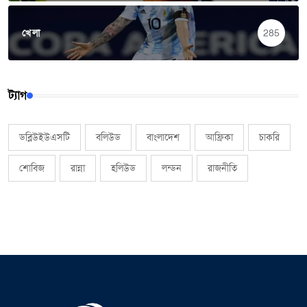
খেলা
285
ট্যাগ
ডব্লিউইউএসটি
বলিউড
বাংলাদেশ
আফ্রিকা
চাকরি
শোবিজ
রান্না
হলিউড
লন্ডন
রাজনীতি