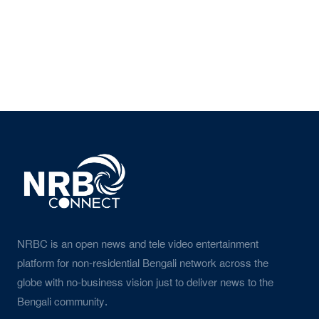
NRBC is an open news and tele video entertainment
platform for non-residential Bengali network across the
globe with no-business vision just to deliver news to the
Bengali community.