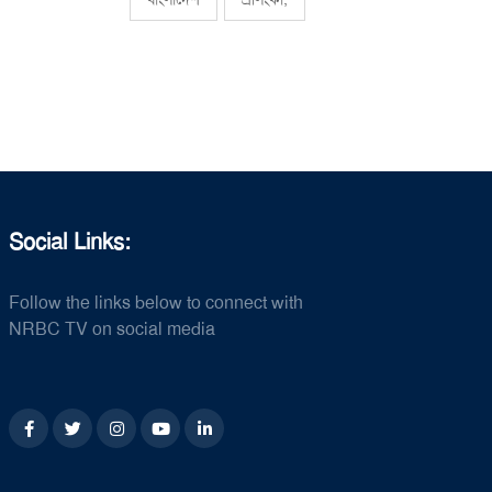
Social Links:
Follow the links below to connect with
NRBC TV on social media