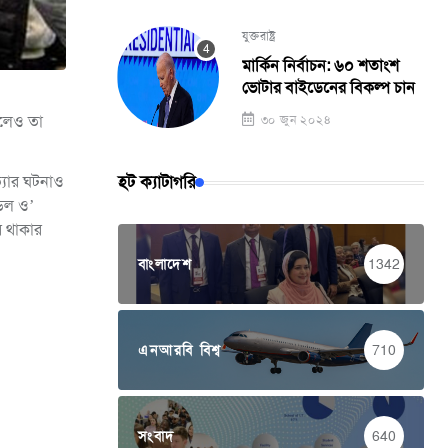
যুক্তরাষ্ট্র
মার্কিন নির্বাচন: ৬০ শতাংশ
ভোটার বাইডেনের বিকল্প চান
ালেও তা
৩০ জুন ২০২৪
হট ক্যাটাগরি
ত্যার ঘটনাও
ডেল ও’
র থাকার
বাংলাদেশ
1342
এনআরবি বিশ্ব
710
সংবাদ
640