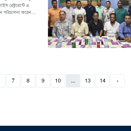
ইস রেষ্টুরেন্টে এ
ান পরিচালনা করেন
িন,আবুল খায়ের ও আইনুল
 সদস্যরা পূর্ণাঙ্গ
িন্ন সমস্যা-সম্ভাবনা
উন্নয়নেও কাজ করার
7
8
9
10
...
13
14
›