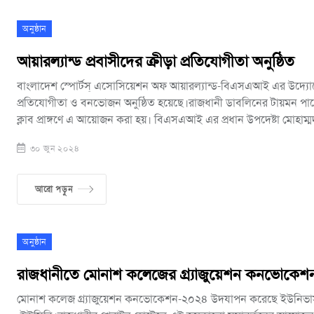
বাবলু।
অনুষ্ঠান
আয়ারল্যান্ড প্রবাসীদের ক্রীড়া প্রতিযোগীতা অনুষ্ঠিত
বাংলাদেশ স্পোর্টস্ এসোসিয়েশন অফ আয়ারল্যান্ড-বিএসএআই এর উদ্যোগে ব
প্রতিযোগীতা ও বনভোজন অনুষ্ঠিত হয়েছে।রাজধানী ডাবলিনের টায়মন পার
ক্লাব প্রাঙ্গণে এ আয়োজন করা হয়। বিএসএআই এর প্রধান উপদেষ্টা মোহাম্মদ
তত্ত্বাবধানে অনুষ্ঠান সঞ্চালনা করেন সভাপতি চুন্নু মাতবর। এতে উপস্থিত ছ
৩০ জুন ২০২৪
ব্যক্তিত্ব ডাঃ জিন্নুরাইন জায়গিরদার, আনোয়ারুল হক আনোয়ার, সৈয়দ মোস
ইসলাম, কবির আহমেদ, জহিরুল ইসলাম ও হামিদুল নাসিরসহ অনেকে। বন
বাউন্সি ক্যাসল, বিস্কুট দৌড়, সুঁই সুতা দৌড়, বস্তা দৌড়, মহিলাদের হাড়ি ভ
আরো পড়ুন
পুরুষদের রশি টানাটানিসহ বাংলাদেশের ঐতিহ্যবাহী ক্রীড়া বিনোদনে আচ্ছন্ন
এছাড়াও দেশীও পোষাক ও খাবারের স্টল ছিল বনভোজনের বাড়তি আকর্ষণ। 
বাংলাদেশীদের মাঝে দেশীয় সংস্কৃতি ও খেলাধূলার সাথে পরিচিত করতেই
অনুষ্ঠান
আয়োজকেরা।
রাজধানীতে মোনাশ কলেজের গ্র্যাজুয়েশন কনভোকেশন 
মোনাশ কলেজ গ্র্যাজুয়েশন কনভোকেশন-২০২৪ উদযাপন করেছে ইউনিভার