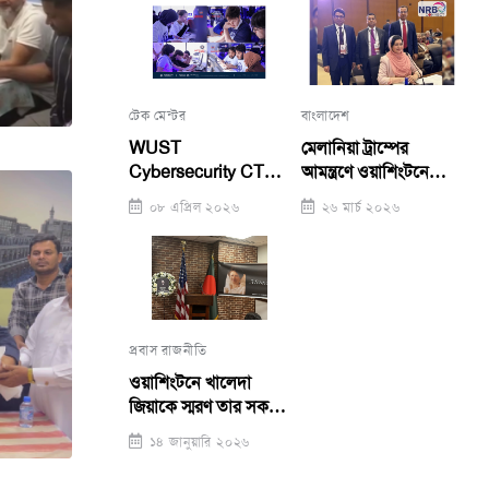
টেক মেন্টর
বাংলাদেশ
WUST
মেলানিয়া ট্রাম্পের
Cybersecurity CTF
আমন্ত্রণে ওয়াশিংটনে
Competition 2026:
জুবাইদা, গ্লোবাল সামিটে
০৮ এপ্রিল ২০২৬
২৬ মার্চ ২০২৬
George Mason
ভাষণ
Team Takes First
Place, WUST Girls
Team Runners-Up
প্রবাস রাজনীতি
ওয়াশিংটনে খালেদা
জিয়াকে স্মরণ তার সকল
উজ্জ্বলতায়, দৃঢ়তায়
১৪ জানুয়ারি ২০২৬