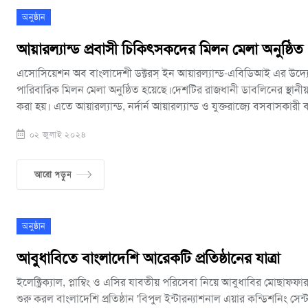
অনুষ্ঠান
আয়ারল্যান্ড প্রবাসী চিকিৎসকদের মিলন মেলা অনুষ্ঠিত
এসোসিয়েশন অব বাংলাদেশী ডক্টরস্ ইন আয়ারল্যান্ড-এবিডিআই এর উদ্যো
পারিবারিক মিলন মেলা অনুষ্ঠিত হয়েছে।দেশটির রাজধানী ডাবলিনের স্থ
করা হয়। এতে আয়ারল্যান্ড, নর্দার্ন আয়ারল্যান্ড ও যুক্তরাজ্যে বসবাসকারী
চিকিৎসকরা যোগ দেন। এবিডিআই এর আহ্বায়ক ডা: মোসাব্বির রুবেলের পরি
০২ জুলাই ২০২৪
সার্বিক তত্ত্বাবধান করেন ডা: পারভেজ এবং ডা: মিলন। দেশটিতে বসবাসকা
নিজেদের পেশাগত ও ব্যক্তিগত যোগাযোগ বাড়াতে এবং স্থানীয় বাংলাদেশী কম
উন্নয়নে কাজ করতে সবাইকে আহবান জানান। এছাড়া আয়ারল্যান্ড এ আসতে 
আরো পড়ুন
মাঝেও সেতু বন্ধনে কাজ করার কথা জানান আয়োজকেরা। বর্তমানে প্রায় ৭০ বাংলাদেশী প্রবাসী
চিকিৎসক আয়ারল্যান্ড এর বিভিন্ন স্বাস্থ্য কেন্দ্রে কর্মরত রয়েছেন।
অনুষ্ঠান
আবুধাবিতে বাংলাদেশি আরেকটি প্রতিষ্ঠানের যাত্রা
ইলেক্ট্রিক্যাল, প্লাম্বিং ও এসির যাবতীয় পরিসেবা নিয়ে আবুধাবির মোছাফ্ফা
শুরু করল বাংলাদেশি প্রতিষ্ঠান 'বিপুল ইন্টারন্যাশনাল এয়ার কন্ডিশনিং সেন্টা