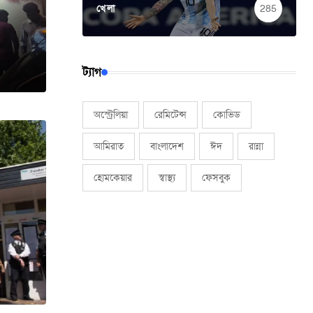
খেলা
285
ট্যাগ
অস্ট্রেলিয়া
রেমিটেন্স
কোভিড
আমিরাত
বাংলাদেশ
ঈদ
রান্না
হোমকেয়ার
স্বাস্থ্য
ফেসবুক