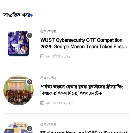
সাম্প্রতিক খবর
টেক মেন্টর
WUST Cybersecurity CTF Competition
2026: George Mason Team Takes First
Place, WUST Girls Team Runners-Up
০৮ এপ্রিল ২০২৬
টেক মেন্টর
পার্বত্য অঞ্চলে বেকার যুবক-যুবতীদের ফ্রীল্যান্সিং
বিষয়ক প্রশিক্ষণ দিচ্ছে পিপলএনটেক
২৯ ডিসেম্বর ২০২৪
টেক মেন্টর