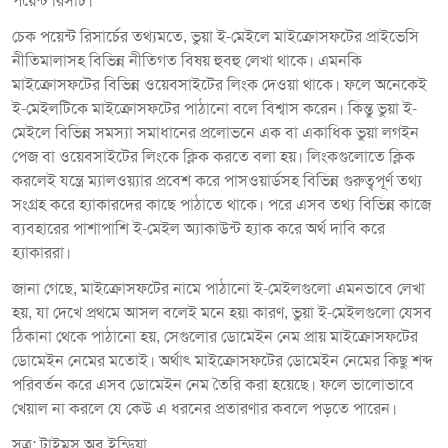
পয়েন্ট রিসার্চ।
চেক পয়েন্ট রিসার্চের তথ্যমতে, ভুয়া ই-মেইলে মাইক্রোসফটের প্রাইভেসি
নীতিমালাসহ বিভিন্ন নীতিগত বিষয় হুবহু লেখা থাকে। এমনকি
মাইক্রোসফটের বিভিন্ন ওয়েবসাইটের লিংক দেওয়া থাকে। ফলে অনেকেই
ই-মেইলটিকে মাইক্রোসফটের পাঠানো বলে বিশ্বাস করেন। কিন্তু ভুয়া ই-
মেইলে বিভিন্ন সমস্যা সমাধানের প্রলোভনে এক বা একাধিক ভুয়া লগইন
পেজ বা ওয়েবসাইটের লিংকে ক্লিক করতে বলা হয়। লিংকগুলোতে ক্লিক
করলেই যন্ত্রে ম্যালওয়্যার প্রবেশ করে পাসওয়ার্ডসহ বিভিন্ন গুরুত্বপূর্ণ তথ্য
সংগ্রহ করে হ্যাকারদের কাছে পাঠাতে থাকে। পরে এসব তথ্য বিভিন্ন কাজে
ব্যবহারের পাশাপাশি ই-মেইল অ্যাকাউন্ট হ্যাক করে অর্থ দাবি করে
হ্যাকাররা।
জানা গেছে, মাইক্রোসফটের নামে পাঠানো ই-মেইলগুলো এমনভাবে লেখা
হয়, যা দেখে প্রথমে আসল বলেই মনে হয়৷ কারণ, ভুয়া ই-মেইলগুলো যেসব
ঠিকানা থেকে পাঠানো হয়, সেগুলোর ডোমেইন নেম প্রায় মাইক্রোসফটের
ডোমেইন নেমের মতোই। অর্থাৎ মাইক্রোসফটের ডোমেইন নেমের কিছু শব্দ
পরিবর্তন করে এসব ডোমেইন নেম তৈরি করা হয়েছে। ফলে ভালোভাবে
খেয়াল না করলে যে কেউ এ ধরনের প্রতারণার কবলে পড়তে পারেন।
সূত্র: টাইমস অব ইন্ডিয়া