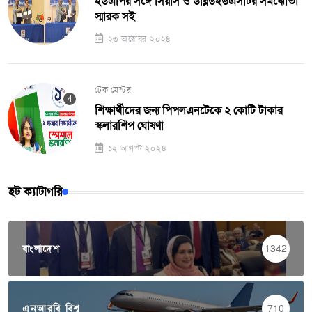
ইউএপির সঙ্গে সিয়াস ও ডব্লিউইউএসটির সমঝোতা
স্মারক সই
২৩ অক্টোবর ২০২৪
টেক মেন্টর
শিক্ষার্থীদের জন্য পিপলএনটেকে ২ কোটি টাকার
স্কলারশিপ ঘোষণা
১২ আগস্ট ২০২৪
হট ক্যাটাগরি
বাংলাদেশ
1342
এনআরবি বিশ্ব
710