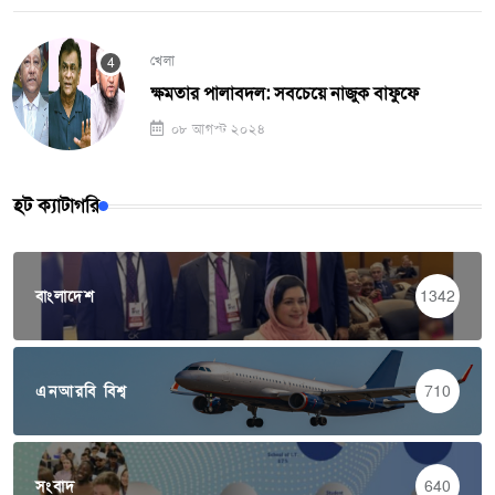
খেলা
ক্ষমতার পালাবদল: সবচেয়ে নাজুক বাফুফে
০৮ আগস্ট ২০২৪
হট ক্যাটাগরি
বাংলাদেশ
1342
এনআরবি বিশ্ব
710
সংবাদ
640