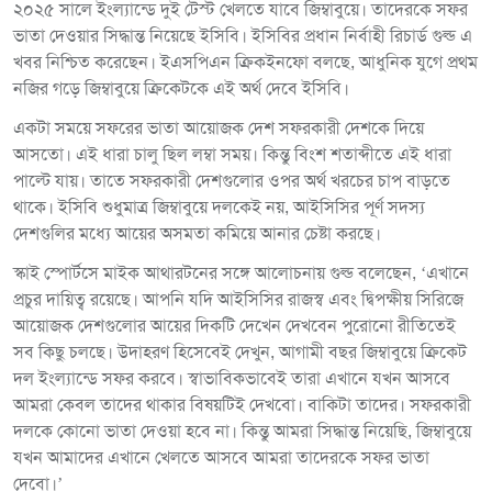
২০২৫ সালে ইংল্যান্ডে দুই টেস্ট খেলতে যাবে জিম্বাবুয়ে। তাদেরকে সফর
ভাতা দেওয়ার সিদ্ধান্ত নিয়েছে ইসিবি। ইসিবির প্রধান নির্বাহী রিচার্ড গুল্ড এ
খবর নিশ্চিত করেছেন। ইএসপিএন ক্রিকইনফো বলছে, আধুনিক যুগে প্রথম
নজির গড়ে জিম্বাবুয়ে ক্রিকেটকে এই অর্থ দেবে ইসিবি।
একটা সময়ে সফরের ভাতা আয়োজক দেশ সফরকারী দেশকে দিয়ে
আসতো। এই ধারা চালু ছিল লম্বা সময়। কিন্তু বিংশ শতাব্দীতে এই ধারা
পাল্টে যায়। তাতে সফরকারী দেশগুলোর ওপর অর্থ খরচের চাপ বাড়তে
থাকে। ইসিবি শুধুমাত্র জিম্বাবুয়ে দলকেই নয়, আইসিসির পূর্ণ সদস্য
দেশগুলির মধ্যে আয়ের অসমতা কমিয়ে আনার চেষ্টা করছে।
স্কাই স্পোর্টসে মাইক আথারটনের সঙ্গে আলোচনায় গুল্ড বলেছেন, ‘এখানে
প্রচুর দায়িত্ব রয়েছে। আপনি যদি আইসিসির রাজস্ব এবং দ্বিপক্ষীয় সিরিজে
আয়োজক দেশগুলোর আয়ের দিকটি দেখেন দেখবেন পুরোনো রীতিতেই
সব কিছু চলছে। উদাহরণ হিসেবেই দেখুন, আগামী বছর জিম্বাবুয়ে ক্রিকেট
দল ইংল্যান্ডে সফর করবে। স্বাভাবিকভাবেই তারা এখানে যখন আসবে
আমরা কেবল তাদের থাকার বিষয়টিই দেখবো। বাকিটা তাদের। সফরকারী
দলকে কোনো ভাতা দেওয়া হবে না। কিন্তু আমরা সিদ্ধান্ত নিয়েছি, জিম্বাবুয়ে
যখন আমাদের এখানে খেলতে আসবে আমরা তাদেরকে সফর ভাতা
দেবো।’