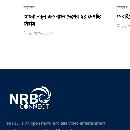
বিনোদন
বিনোদন
আমরা নতুন এক বাংলাদেশের স্বপ্ন দেখছি:
‘সবাইকে সহানু
সিয়াম
০৬ আগস্ট ২০২
০৭ আগস্ট ২০২৪
NRBC is an open news and tele video entertainment