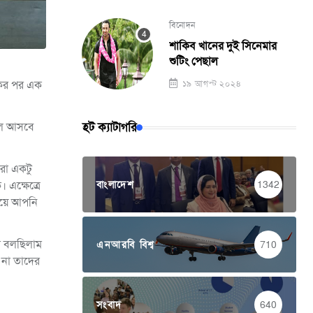
বিনোদন
শাকিব খানের দুই সিনেমার
শুটিং পেছাল
একের পর এক
১৯ আগস্ট ২০২৪
হট ক্যাটাগরি
য়েল আসবে
মরা একটু
বাংলাদেশ
1342
এক্ষেত্রে
িয়ে আপনি
ি বলছিলাম
এনআরবি বিশ্ব
710
 না তাদের
সংবাদ
640