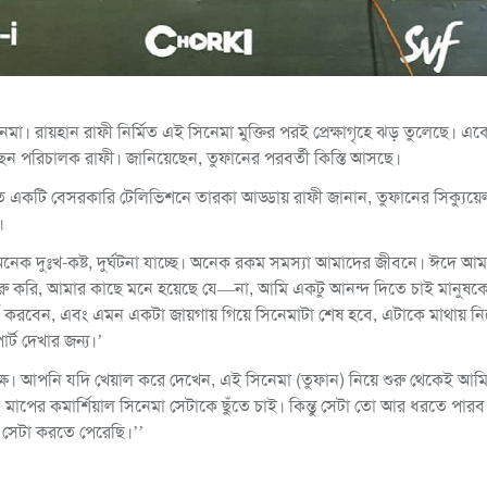
িনেমা। রায়হান রাফী নির্মিত এই সিনেমা মুক্তির পরই প্রেক্ষাগৃহে ঝড় তুলেছে। 
েন পরিচালক রাফী। জানিয়েছেন, তুফানের পরবর্তী কিস্তি আসছে।
্রতি একটি বেসরকারি টেলিভিশনে তারকা আড্ডায় রাফী জানান, তুফানের সিক্যু
।
অনেক দুঃখ-কষ্ট, দুর্ঘটনা যাচ্ছে। অনেক রকম সমস্যা আমাদের জীবনে। ঈদে আ
রু করি, আমার কাছে মনে হয়েছে যে—না, আমি একটু আনন্দ দিতে চাই মানুষকে। 
ি করবেন, এবং এমন একটা জায়গায় গিয়ে সিনেমাটা শেষ হবে, এটাকে মাথায় ন
ট দেখার জন্য।’
্ষে। আপনি যদি খেয়াল করে দেখেন, এই সিনেমা (তুফান) নিয়ে শুরু থেকেই আম
 মাপের কমার্শিয়াল সিনেমা সেটাকে ছুঁতে চাই। কিন্তু সেটা তো আর ধরতে পারব
সেটা করতে পেরেছি।’’