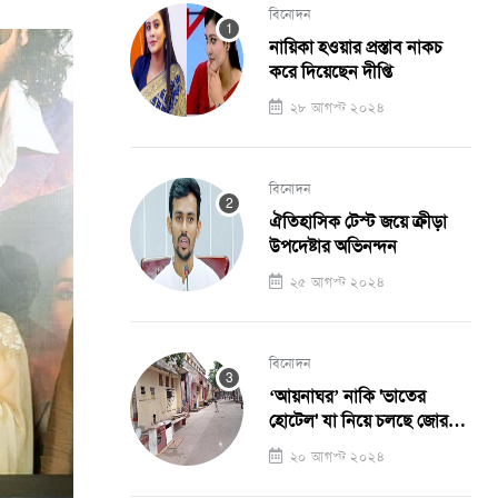
বিনোদন
নায়িকা হওয়ার প্রস্তাব নাকচ
করে দিয়েছেন দীপ্তি
২৮ আগস্ট ২০২৪
বিনোদন
ঐতিহাসিক টেস্ট জয়ে ক্রীড়া
উপদেষ্টার অভিনন্দন
২৫ আগস্ট ২০২৪
বিনোদন
‘আয়নাঘর’ নাকি 'ভাতের
হোটেল' যা নিয়ে চলছে জোর
আলোচনা !
২০ আগস্ট ২০২৪