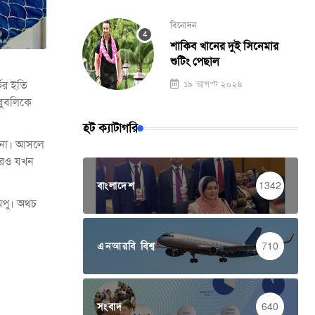
বিনোদন
শাকিব খানের দুই সিনেমার
শুটিং পেছাল
কের ইতি
১৯ আগস্ট ২০২৪
বুবলিকে
হট ক্যাটাগরি
ই না। আসলে
 পরও যখন
বাংলাদেশ
1342
অপু। অথচ
এনআরবি বিশ্ব
710
সংবাদ
640