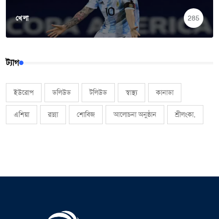
খেলা
285
ট্যাগ
ইউরোপ
ডলিউড
টলিউড
স্বাস্থ্য
কানাডা
এশিয়া
রান্না
শোবিজ
আলোচনা অনুষ্ঠান
শ্রীলংকা,