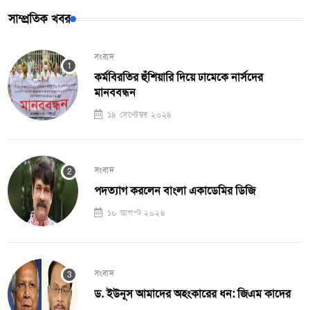
সাম্প্রতিক খবর
সংবাদ
কর্মবিরতির হুঁশিয়ারি দিয়ে ঢামেকে নার্সদের
মানববন্ধন
১৪ সেপ্টেম্বর ২০২৪
সংবাদ
পদত্যাগ করলেন বাংলা একাডেমির ডিজি
১০ আগস্ট ২০২৪
সংবাদ
ড. ইউনূস আমাদের অহংকারের ধন: জিএম কাদের