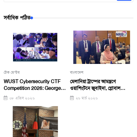
সর্বাধিক পঠিত
টেক মেন্টর
বাংলাদেশ
WUST Cybersecurity CTF
মেলানিয়া ট্রাম্পের আমন্ত্রণে
Competition 2026: George
ওয়াশিংটনে জুবাইদা, গ্লোবাল
Mason Team Takes First
সামিটে ভাষণ
০৮ এপ্রিল ২০২৬
২৬ মার্চ ২০২৬
Place, WUST Girls Team
Runners-Up