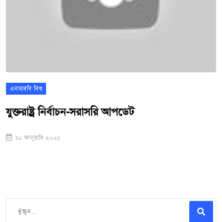
এনআরবি বিশ্ব
যুক্তরাষ্ট্র নির্বাচন-সরাসরি আপডেট
১০ জানুয়ারি ২০২১