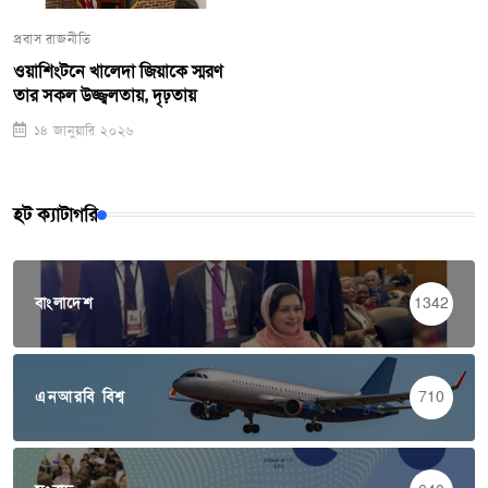
প্রবাস রাজনীতি
ওয়াশিংটনে খালেদা জিয়াকে স্মরণ
তার সকল উজ্জ্বলতায়, দৃঢ়তায়
১৪ জানুয়ারি ২০২৬
হট ক্যাটাগরি
বাংলাদেশ
1342
এনআরবি বিশ্ব
710