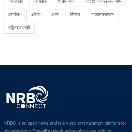
আবহাওয়া
আমিরাত
সৌদিআরব
আইগ্লোবাল ইউনিভার্সিটি
কোভিড
এশিয়া
খেলা
টলিউড
করোনাভাইরাস
ডব্লিউইউএসটি
NRBC is an open news and tele video entertainment platform for
non-residential Bengali network across the globe with no-