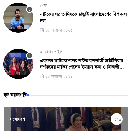
খেলা
নাটকের পর তামিমকে ছাড়াই বাংলাদেশের বিশ্বকাপ
দল
০৫ অক্টোবর ২০২৩
এনআরবি লাইফ
একাত্তর ফাউন্ডেশনের লাইভ কনসার্টে ভার্জিনিয়ার
দর্শকদের মাতিয় গেলেন ইমরান-কনা ও মিতালী
মুখার্জী
০৫ অক্টোবর ২০২৩
হট ক্যাটাগরি
বাংলাদেশ
1342